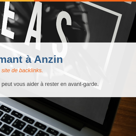
rmant à Anzin
site de backlinks.
é peut vous aider à rester en avant-garde.