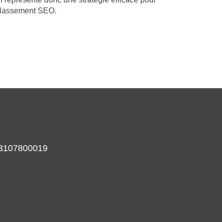
 classement SEO.
933107800019