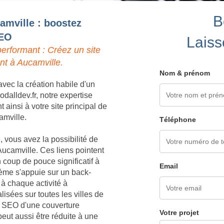
B
amville : boostez
SEO
Laiss
erformant : Créez un site
nt à Aucamville.
Nom & prénom
vec la création habile d'un
dalldev.fr, notre expertise
ainsi à votre site principal de
amville.
Téléphone
 vous avez la possibilité de
Aucamville. Ces liens pointent
 coup de pouce significatif à
Email
ème s'appuie sur un back-
 à chaque activité à
isées sur toutes les villes de
ie SEO d'une couverture
Votre projet
eut aussi être réduite à une