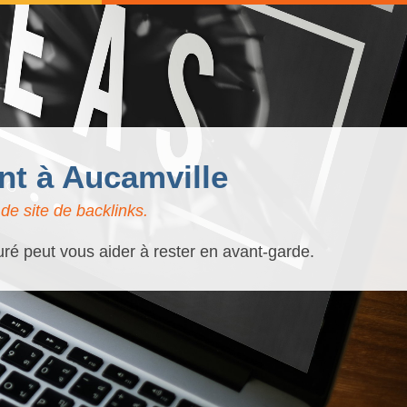
nt à Aucamville
de site de backlinks.
uré peut vous aider à rester en avant-garde.