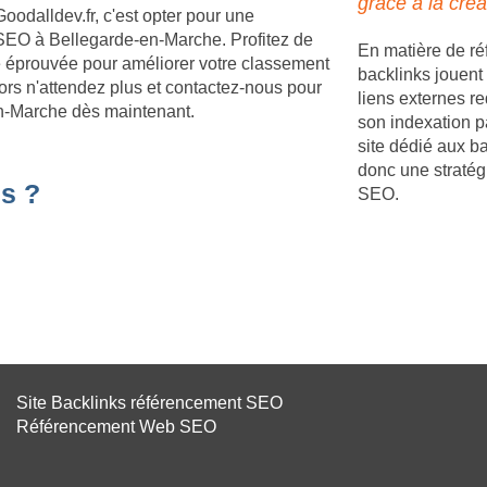
grâce à la créa
Goodalldev.fr, c'est opter pour une
SEO à Bellegarde-en-Marche. Profitez de
En matière de r
ie éprouvée pour améliorer votre classement
backlinks jouent 
ors n'attendez plus et contactez-nous pour
liens externes re
-en-Marche dès maintenant.
son indexation p
site dédié aux b
donc une stratég
s ?
SEO.
Site Backlinks référencement SEO
Référencement Web SEO