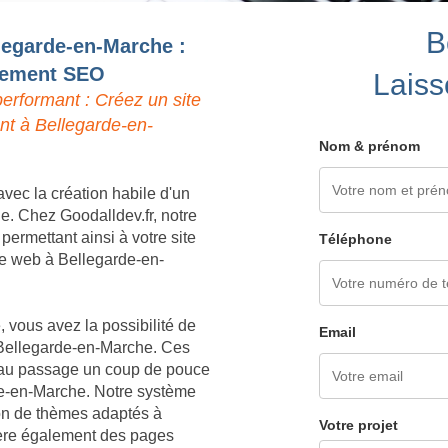
B
llegarde-en-Marche :
ncement SEO
Laiss
erformant : Créez un site
nt à Bellegarde-en-
Nom & prénom
vec la création habile d'un
e. Chez Goodalldev.fr, notre
ermettant ainsi à votre site
Téléphone
r le web à Bellegarde-en-
 vous avez la possibilité de
Email
 Bellegarde-en-Marche. Ces
nt au passage un coup de pouce
de-en-Marche. Notre système
ion de thèmes adaptés à
Votre projet
nère également des pages