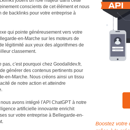
cklinks jouent un rôle majeur dans cette
einement conscients de cet élément et nous
n de backlinks pour votre entreprise à
nexe qui pointe généreusement vers votre
 Bellegarde-en-Marche sur les moteurs de
de légitimité aux yeux des algorithmes de
illeur classement.
e pas, c'est pourquoi chez Goodalldev.fr,
 de générer des contenus pertinents pour
de-en-Marche. Nous créons ainsi un tissu
cité de notre action et atteindre
e.
, nous avons intégré l'API ChatGPT à notre
igence artificielle innovante enrichit
es sur votre entreprise à Bellegarde-en-
t.
Boostez votre