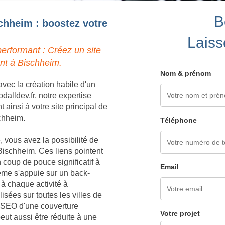
B
schheim : boostez votre
Laiss
erformant : Créez un site
ent à Bischheim.
Nom & prénom
vec la création habile d'un
alldev.fr, notre expertise
ainsi à votre site principal de
schheim.
Téléphone
 vous avez la possibilité de
Bischheim. Ces liens pointent
 coup de pouce significatif à
Email
me s'appuie sur un back-
 à chaque activité à
sées sur toutes les villes de
e SEO d'une couverture
Votre projet
ut aussi être réduite à une