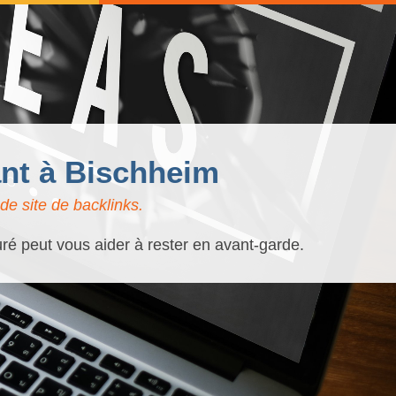
ant à Bischheim
e site de backlinks.
uré peut vous aider à rester en avant-garde.