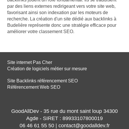
par des liens externes redirigeant vers votre site web,
favorisant ainsi son indexation par les moteurs de
recherche. La création d'un site dédié aux backlinks à
Budelière représente donc une stratégie efficace pour
améliorer votre classement SEO.
Site internet Pas Cher
Création de logiciels métier sur mesure
Site Backlinks référencement SEO
Référencement Web SEO
GoodAllDev - 35 rue du mont saint loup 34300
Agde - SIRET : 89933107800019
06 46 61 55 50 | contact@goodalldev.fr