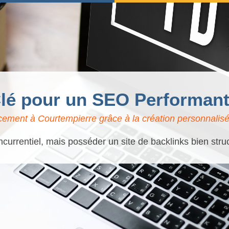
Clé pour un SEO Performan
cement à Courtempierre grâce à la création personnalisée
currentiel, mais posséder un site de backlinks bien stru