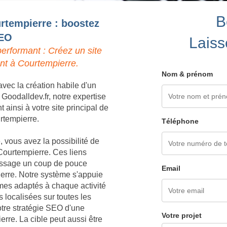
B
urtempierre : boostez
SEO
Laiss
erformant : Créez un site
nt à Courtempierre.
Nom & prénom
vec la création habile d'un
Goodalldev.fr, notre expertise
ainsi à votre site principal de
urtempierre.
Téléphone
 vous avez la possibilité de
Courtempierre. Ces liens
 passage un coup de pouce
Email
ierre. Notre système s'appuie
èmes adaptés à chaque activité
 localisées sur toutes les
otre stratégie SEO d'une
Votre projet
re. La cible peut aussi être