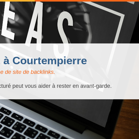
t à Courtempierre
 de site de backlinks.
cturé peut vous aider à rester en avant-garde.