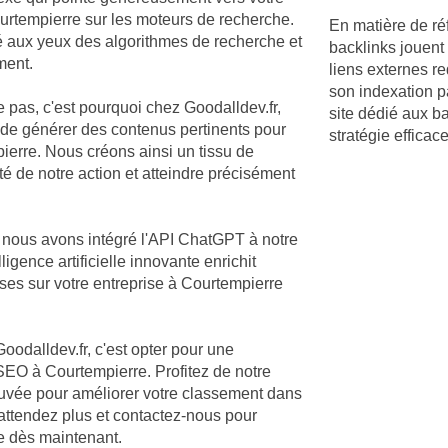
Courtempierre sur les moteurs de recherche.
En matière de r
té aux yeux des algorithmes de recherche et
backlinks jouent 
ment.
liens externes re
son indexation p
e pas, c'est pourquoi chez Goodalldev.fr,
site dédié aux b
 de générer des contenus pertinents pour
stratégie effica
erre. Nous créons ainsi un tissu de
té de notre action et atteindre précisément
, nous avons intégré l'API ChatGPT à notre
igence artificielle innovante enrichit
es sur votre entreprise à Courtempierre
Goodalldev.fr, c'est opter pour une
SEO à Courtempierre. Profitez de notre
rouvée pour améliorer votre classement dans
'attendez plus et contactez-nous pour
re dès maintenant.