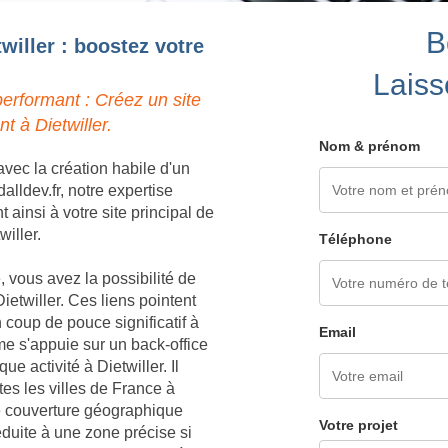
B
willer : boostez votre
Laiss
erformant : Créez un site
t à Dietwiller.
Nom & prénom
vec la création habile d'un
alldev.fr, notre expertise
ainsi à votre site principal de
willer.
Téléphone
 vous avez la possibilité de
etwiller. Ces liens pointent
 coup de pouce significatif à
Email
me s'appuie sur un back-office
e activité à Dietwiller. Il
es les villes de France à
ne couverture géographique
Votre projet
éduite à une zone précise si