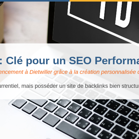
: Clé pour un SEO Performa
encement à Dietwiller grâce à la création personnalisée d
urrentiel, mais posséder un site de backlinks bien struct