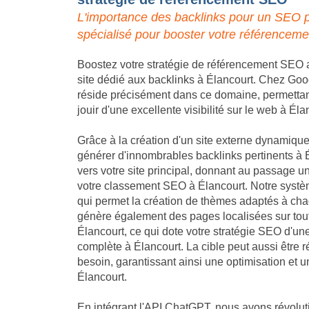
L'importance des backlinks pour un SEO p
spécialisé pour booster votre référenceme
Boostez votre stratégie de référencement SEO a
site dédié aux backlinks à Élancourt. Chez Gooda
réside précisément dans ce domaine, permettant 
jouir d'une excellente visibilité sur le web à Éla
Grâce à la création d'un site externe dynamique,
générer d'innombrables backlinks pertinents à É
vers votre site principal, donnant au passage un
votre classement SEO à Élancourt. Notre systèm
qui permet la création de thèmes adaptés à chaqu
génère également des pages localisées sur tout
Élancourt, ce qui dote votre stratégie SEO d'u
complète à Élancourt. La cible peut aussi être r
besoin, garantissant ainsi une optimisation et
Élancourt.
En intégrant l'API ChatGPT, nous avons révolu