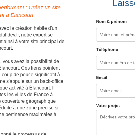
Laiss
erformant : Créez un site
nt à Élancourt.
Nom & prénom
vec la création habile d'un
lldev.fr, notre expertise
ainsi à votre site principal de
ncourt.
Téléphone
 vous avez la possibilité de
lancourt. Ces liens pointent
 coup de pouce significatif à
Email
e s'appuie sur un back-office
e activité à Élancourt. Il
es les villes de France à
ne couverture géographique
Votre projet
éduite à une zone précise si
 une pertinence maximales à
tionné le processus de