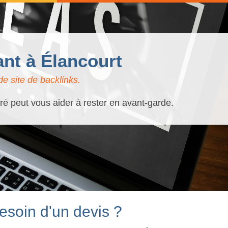
nt à Élancourt
e site de backlinks.
uré peut vous aider à rester en avant-garde.
esoin d'un devis ?