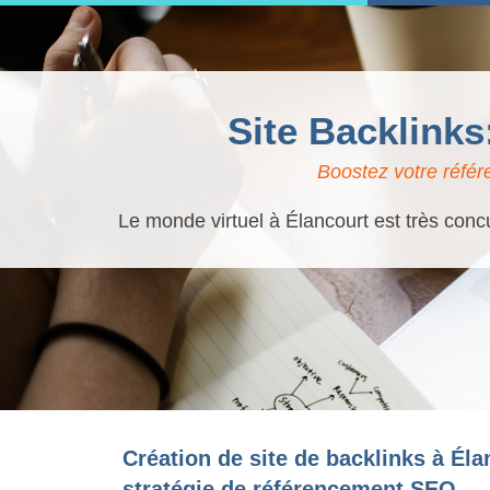
Site Backlink
Boostez votre référ
Le monde virtuel à Élancourt est très concu
Création de site de backlinks à Éla
stratégie de référencement SEO