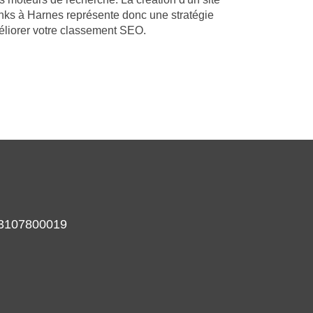
nks à Harnes représente donc une stratégie
éliorer votre classement SEO.
933107800019