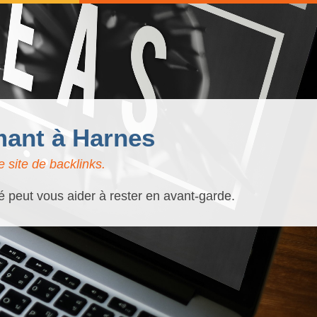
mant à Harnes
 site de backlinks.
é peut vous aider à rester en avant-garde.