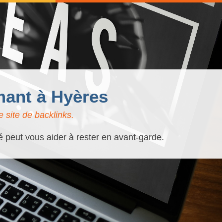
mant à Hyères
 site de backlinks.
é peut vous aider à rester en avant-garde.