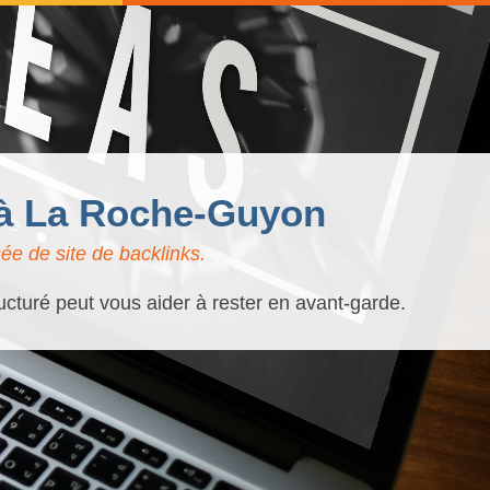
 à La Roche-Guyon
e de site de backlinks.
ucturé peut vous aider à rester en avant-garde.