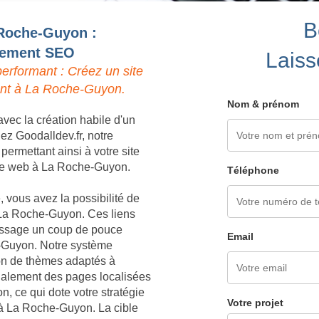
B
 Roche-Guyon :
ncement SEO
Laiss
erformant : Créez un site
ent à La Roche-Guyon.
Nom & prénom
vec la création habile d'un
z Goodalldev.fr, notre
ermettant ainsi à votre site
ur le web à La Roche-Guyon.
Téléphone
 vous avez la possibilité de
 La Roche-Guyon. Ces liens
 passage un coup de pouce
Email
e-Guyon. Notre système
ion de thèmes adaptés à
galement des pages localisées
, ce qui dote votre stratégie
Votre projet
à La Roche-Guyon. La cible