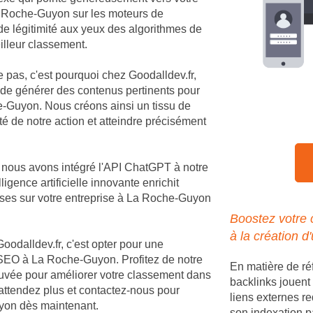
 La Roche-Guyon sur les moteurs de
de légitimité aux yeux des algorithmes de
illeur classement.
e pas, c'est pourquoi chez Goodalldev.fr,
 de générer des contenus pertinents pour
-Guyon. Nous créons ainsi un tissu de
té de notre action et atteindre précisément
, nous avons intégré l'API ChatGPT à notre
igence artificielle innovante enrichit
ses sur votre entreprise à La Roche-Guyon
Boostez votre
à la création d
Goodalldev.fr, c'est opter pour une
SEO à La Roche-Guyon. Profitez de notre
En matière de r
rouvée pour améliorer votre classement dans
backlinks jouent 
'attendez plus et contactez-nous pour
liens externes re
Guyon dès maintenant.
son indexation p