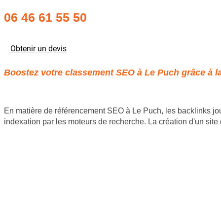
06 46 61 55 50
Obtenir un devis
Boostez votre classement SEO à Le Puch grâce à la 
En matière de référencement SEO à Le Puch, les backlinks jouen
indexation par les moteurs de recherche. La création d'un sit
Site internet Pas Cher
Création de logiciels métier sur mesure
Site Backlinks référencement SEO
Référencement Web SEO
GoodAllDev 