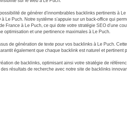
 visibilité sur le web à Le Puch.
possibilité de générer d'innombrables backlinks pertinents à Le 
 à Le Puch. Notre système s'appuie sur un back-office qui perme
s de France à Le Puch, ce qui dote votre stratégie SEO d'une c
une optimisation et une pertinence maximales à Le Puch.
ssus de génération de texte pour vos backlinks à Le Puch. Cet
antit également que chaque backlink est naturel et pertinent po
réation de backlinks, optimisant ainsi votre stratégie de référe
des résultats de recherche avec notre site de backlinks innova