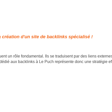
création d'un site de backlinks spécialisé !
t un rôle fondamental. Ils se traduisent par des liens externes 
e dédié aux backlinks à Le Puch représente donc une stratégie e
- 35 rue du mont saint loup 34300 Agde - SIRET : 89
06 46 61 55 50 | contact@goodalldev.fr