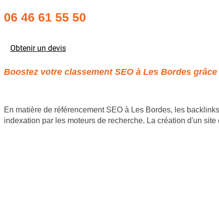
06 46 61 55 50
Obtenir un devis
Boostez votre classement SEO à Les Bordes grâce à 
En matière de référencement SEO à Les Bordes, les backlinks jo
indexation par les moteurs de recherche. La création d'un sit
Site internet Pas Cher
Création de logiciels métier sur mesure
Site Backlinks référencement SEO
Référencement Web SEO
GoodAllDev 