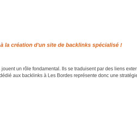
la création d'un site de backlinks spécialisé !
uent un rôle fondamental. Ils se traduisent par des liens extern
e dédié aux backlinks à Les Bordes représente donc une stratégi
- 35 rue du mont saint loup 34300 Agde - SIRET : 89
06 46 61 55 50 | contact@goodalldev.fr