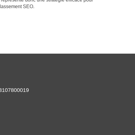
 classement SEO.
933107800019