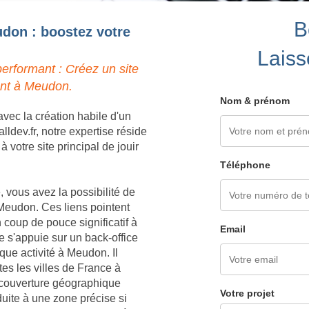
B
udon : boostez votre
Laiss
erformant : Créez un site
ent à Meudon.
Nom & prénom
vec la création habile d'un
dev.fr, notre expertise réside
votre site principal de jouir
Téléphone
 vous avez la possibilité de
Meudon. Ces liens pointent
 coup de pouce significatif à
Email
s'appuie sur un back-office
ue activité à Meudon. Il
es les villes de France à
 couverture géographique
Votre projet
uite à une zone précise si