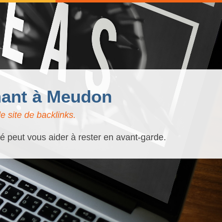
mant à Meudon
 site de backlinks.
é peut vous aider à rester en avant-garde.