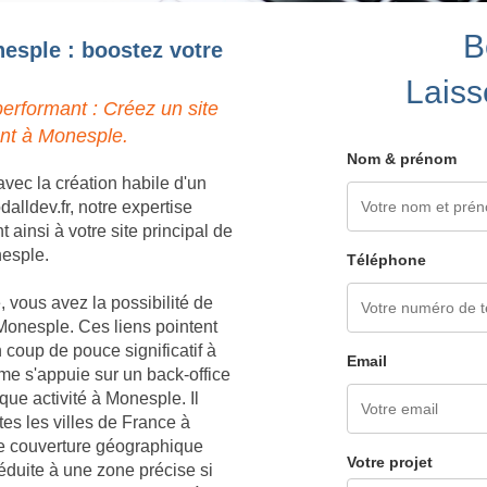
B
nesple : boostez votre
Laiss
erformant : Créez un site
ent à Monesple.
Nom & prénom
vec la création habile d'un
lldev.fr, notre expertise
ainsi à votre site principal de
nesple.
Téléphone
 vous avez la possibilité de
Monesple. Ces liens pointent
 coup de pouce significatif à
Email
e s'appuie sur un back-office
ue activité à Monesple. Il
es les villes de France à
ne couverture géographique
Votre projet
éduite à une zone précise si