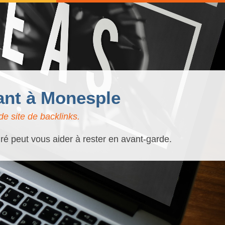
ant à Monesple
e site de backlinks.
ré peut vous aider à rester en avant-garde.