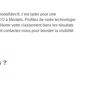
oodalldev.fr, c'est opter pour une
O à Montels. Profitez de notre technologie
liorer votre classement dans les résultats
t contactez-nous pour booster la visibilité
s ?
Site Backlinks référencement SEO
Référencement Web SEO
- 35 rue du mont saint loup 34300 Agde - SIRET : 89