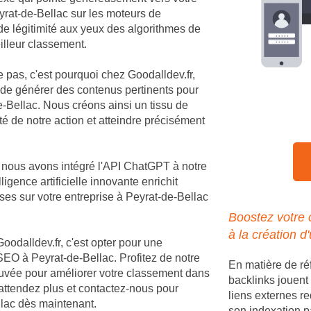
Peyrat-de-Bellac sur les moteurs de
de légitimité aux yeux des algorithmes de
illeur classement.
e pas, c'est pourquoi chez Goodalldev.fr,
 de générer des contenus pertinents pour
-Bellac. Nous créons ainsi un tissu de
té de notre action et atteindre précisément
, nous avons intégré l'API ChatGPT à notre
igence artificielle innovante enrichit
es sur votre entreprise à Peyrat-de-Bellac
Boostez votre
à la création d
Goodalldev.fr, c'est opter pour une
EO à Peyrat-de-Bellac. Profitez de notre
En matière de ré
rouvée pour améliorer votre classement dans
backlinks jouent 
'attendez plus et contactez-nous pour
liens externes re
ellac dès maintenant.
son indexation p