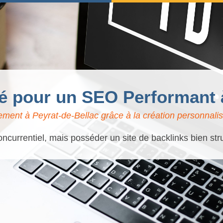
lé pour un SEO Performant 
ment à Peyrat-de-Bellac grâce à la création personnalis
oncurrentiel, mais posséder un site de backlinks bien str