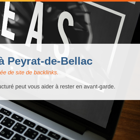
à Peyrat-de-Bellac
ée de site de backlinks.
ucturé peut vous aider à rester en avant-garde.