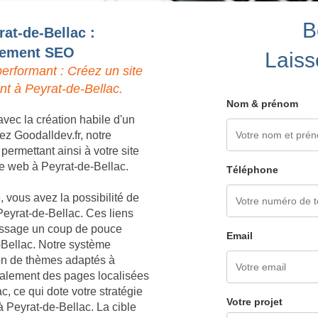
B
rat-de-Bellac :
ncement SEO
Laiss
erformant : Créez un site
nt à Peyrat-de-Bellac.
Nom & prénom
vec la création habile d'un
ez Goodalldev.fr, notre
ermettant ainsi à votre site
 le web à Peyrat-de-Bellac.
Téléphone
 vous avez la possibilité de
Peyrat-de-Bellac. Ces liens
 passage un coup de pouce
Email
-Bellac. Notre système
ion de thèmes adaptés à
également des pages localisées
c, ce qui dote votre stratégie
Votre projet
Peyrat-de-Bellac. La cible