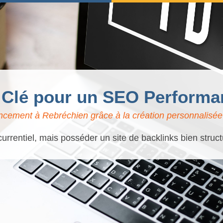
: Clé pour un SEO Performa
ncement à Rebréchien grâce à la création personnalisée 
urrentiel, mais posséder un site de backlinks bien struct