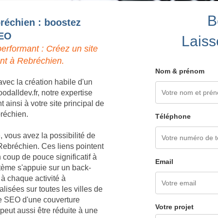
B
bréchien : boostez
SEO
Laiss
erformant : Créez un site
ent à Rebréchien.
Nom & prénom
vec la création habile d'un
dalldev.fr, notre expertise
ainsi à votre site principal de
bréchien.
Téléphone
 vous avez la possibilité de
Rebréchien. Ces liens pointent
 coup de pouce significatif à
Email
tème s'appuie sur un back-
 à chaque activité à
isées sur toutes les villes de
ie SEO d'une couverture
Votre projet
eut aussi être réduite à une