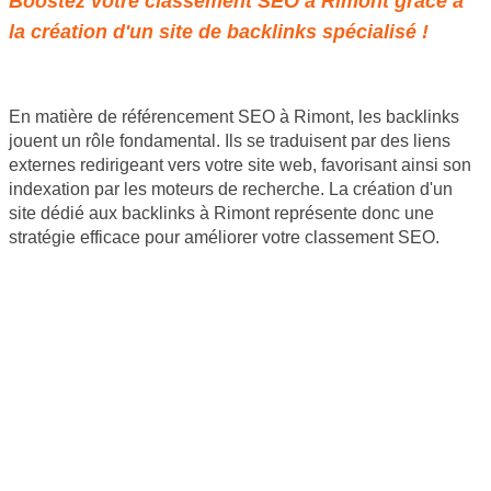
Boostez votre classement SEO à Rimont grâce à
la création d'un site de backlinks spécialisé !
En matière de référencement SEO à Rimont, les backlinks
jouent un rôle fondamental. Ils se traduisent par des liens
externes redirigeant vers votre site web, favorisant ainsi son
indexation par les moteurs de recherche. La création d'un
site dédié aux backlinks à Rimont représente donc une
stratégie efficace pour améliorer votre classement SEO.
Site internet Pas Cher
Création de logiciels métier sur mesure
Site Backlinks référencement SEO
Référencement Web SEO
GoodAllDev - 35 rue du mont saint loup 34300 Agde -
SIRET : 89933107800019
06 46 61 55 50 | contact@goodalldev.fr