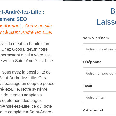
B
t-André-lez-Lille :
ncement SEO
Laiss
erformant : Créez un site
t à Saint-André-lez-Lille.
Nom & prénom
vec la création habile d'un
. Chez Goodalldev.fr, notre
ermettant ainsi à votre site
 le web à Saint-André-lez-Lille.
Téléphone
 vous avez la possibilité de
aint-André-lez-Lille. Ces
nt au passage un coup de pouce
Email
ré-lez-Lille. Notre système
ion de thèmes adaptés à
ère également des pages
t-André-lez-Lille, ce qui dote
Votre projet
ique complète à Saint-André-