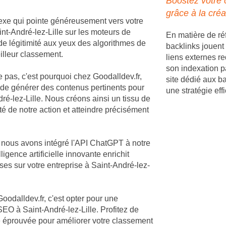
Boostez votre 
grâce à la créa
nexe qui pointe généreusement vers votre
aint-André-lez-Lille sur les moteurs de
En matière de ré
de légitimité aux yeux des algorithmes de
backlinks jouent 
illeur classement.
liens externes re
son indexation p
e pas, c'est pourquoi chez Goodalldev.fr,
site dédié aux b
 de générer des contenus pertinents pour
une stratégie ef
é-lez-Lille. Nous créons ainsi un tissu de
té de notre action et atteindre précisément
, nous avons intégré l'API ChatGPT à notre
igence artificielle innovante enrichit
es sur votre entreprise à Saint-André-lez-
Goodalldev.fr, c'est opter pour une
EO à Saint-André-lez-Lille. Profitez de
ie éprouvée pour améliorer votre classement