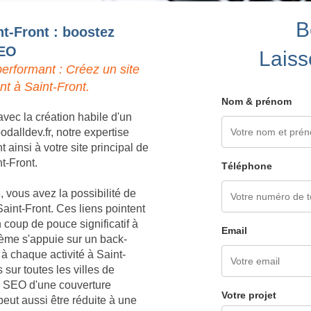
B
nt-Front : boostez
SEO
Laiss
erformant : Créez un site
nt à Saint-Front.
Nom & prénom
vec la création habile d'un
dalldev.fr, notre expertise
ainsi à votre site principal de
nt-Front.
Téléphone
 vous avez la possibilité de
aint-Front. Ces liens pointent
 coup de pouce significatif à
Email
tème s'appuie sur un back-
à chaque activité à Saint-
sur toutes les villes de
ie SEO d'une couverture
Votre projet
eut aussi être réduite à une