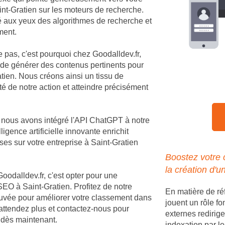
Saint-Gratien sur les moteurs de recherche.
té aux yeux des algorithmes de recherche et
ment.
e pas, c'est pourquoi chez Goodalldev.fr,
 de générer des contenus pertinents pour
tien. Nous créons ainsi un tissu de
té de notre action et atteindre précisément
, nous avons intégré l'API ChatGPT à notre
igence artificielle innovante enrichit
es sur votre entreprise à Saint-Gratien
Boostez votre 
la création d'u
Goodalldev.fr, c'est opter pour une
EO à Saint-Gratien. Profitez de notre
En matière de ré
rouvée pour améliorer votre classement dans
jouent un rôle fo
'attendez plus et contactez-nous pour
externes redirige
n dès maintenant.
indexation par le