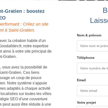
B
nt-Gratien : boostez
SEO
Laiss
erformant : Créez un site
nt à Saint-Gratien.
Nom & prénom
vec la création habile d'un
oodalldev.fr, notre expertise
ainsi à votre site principal de
nt-Gratien.
Téléphone
 vous avez la possibilité de
aint-Gratien. Ces liens
 passage un coup de pouce
Email
tien. Notre système s'appuie
èmes adaptés à chaque activité
ocalisées sur toutes les villes
ratégie SEO d'une couverture
Votre projet
 peut aussi être réduite à une