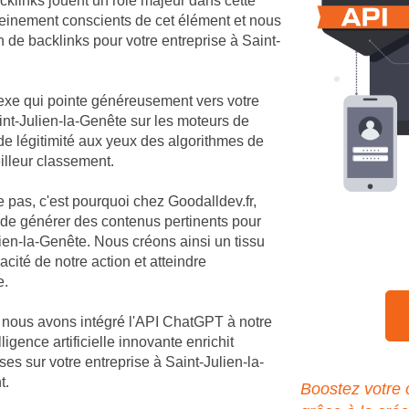
cklinks jouent un rôle majeur dans cette
einement conscients de cet élément et nous
 de backlinks pour votre entreprise à Saint-
nexe qui pointe généreusement vers votre
Saint-Julien-la-Genête sur les moteurs de
de légitimité aux yeux des algorithmes de
illeur classement.
e pas, c'est pourquoi chez Goodalldev.fr,
 de générer des contenus pertinents pour
ien-la-Genête. Nous créons ainsi un tissu
cité de notre action et atteindre
e.
, nous avons intégré l'API ChatGPT à notre
igence artificielle innovante enrichit
s sur votre entreprise à Saint-Julien-la-
t.
Boostez votre 