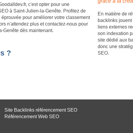
grâce à la créa
Goodalldev.fr, c'est opter pour une
EO à Saint-Julien-la-Genête. Profitez de
En matière de ré
ie éprouvée pour améliorer votre classement
backlinks jouent 
ors n'attendez plus et contactez-nous pour
liens externes re
n-la-Genête dès maintenant.
son indexation p
site dédié aux b
donc une stratég
s ?
SEO.
Site Backlinks référencement SEO
Référencement Web SEO