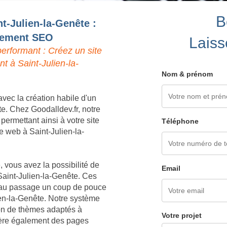
B
nt-Julien-la-Genête :
ncement SEO
Laiss
erformant : Créez un site
t à Saint-Julien-la-
Nom & prénom
vec la création habile d'un
te. Chez Goodalldev.fr, notre
ermettant ainsi à votre site
Téléphone
 le web à Saint-Julien-la-
 vous avez la possibilité de
Email
Saint-Julien-la-Genête. Ces
nt au passage un coup de pouce
ien-la-Genête. Notre système
ion de thèmes adaptés à
Votre projet
énère également des pages