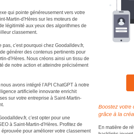
nexe qui pointe généreusement vers votre
Saint-Martin-d'Hères sur les moteurs de
de légitimité aux yeux des algorithmes de
illeur classement.
e pas, c'est pourquoi chez Goodalldev.fr,
 de générer des contenus pertinents pour
tin-d'Hères. Nous créons ainsi un tissu de
té de notre action et atteindre précisément
, nous avons intégré l'API ChatGPT à notre
igence artificielle innovante enrichit
es sur votre entreprise à Saint-Martin-
t.
Boostez votre 
grâce à la créa
Goodalldev.fr, c'est opter pour une
EO à Saint-Martin-d'Hères. Profitez de
En matière de ré
ie éprouvée pour améliorer votre classement
backlinks jouent 