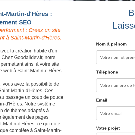
B
nt-Martin-d'Hères :
ncement SEO
Laiss
erformant : Créez un site
nt à Saint-Martin-d'Hères.
Nom & prénom
vec la création habile d'un
. Chez Goodalldev.fr, notre
ermettant ainsi à votre site
 le web à Saint-Martin-d'Hères.
Téléphone
 vous avez la possibilité de
Saint-Martin-d'Hères. Ces
nt au passage un coup de pouce
Email
tin-d'Hères. Notre système
ion de thèmes adaptés à
ère également des pages
nt-Martin-d'Hères, ce qui dote
Votre projet
que complète à Saint-Martin-