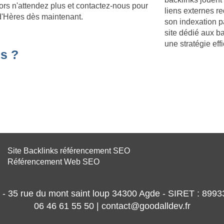
ors n'attendez plus et contactez-nous pour
liens externes re
n-d'Hères dès maintenant.
son indexation p
site dédié aux b
une stratégie ef
s ?
Site Backlinks référencement SEO
Référencement Web SEO
- 35 rue du mont saint loup 34300 Agde - SIRET : 89
06 46 61 55 50 | contact@goodalldev.fr