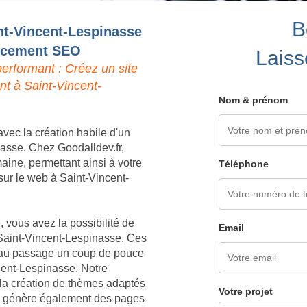
B
int-Vincent-Lespinasse
encement SEO
Laiss
erformant : Créez un site
nt à Saint-Vincent-
Nom & prénom
vec la création habile d'un
nasse. Chez Goodalldev.fr,
ine, permettant ainsi à votre
Téléphone
é sur le web à Saint-Vincent-
 vous avez la possibilité de
Email
 Saint-Vincent-Lespinasse. Ces
nt au passage un coup de pouce
cent-Lespinasse. Notre
 la création de thèmes adaptés
Votre projet
Il génère également des pages