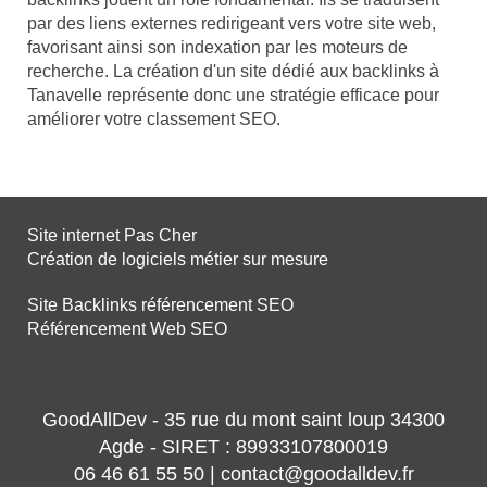
par des liens externes redirigeant vers votre site web,
favorisant ainsi son indexation par les moteurs de
recherche. La création d'un site dédié aux backlinks à
Tanavelle représente donc une stratégie efficace pour
améliorer votre classement SEO.
Site internet Pas Cher
Création de logiciels métier sur mesure
Site Backlinks référencement SEO
Référencement Web SEO
GoodAllDev - 35 rue du mont saint loup 34300
Agde - SIRET : 89933107800019
06 46 61 55 50 | contact@goodalldev.fr