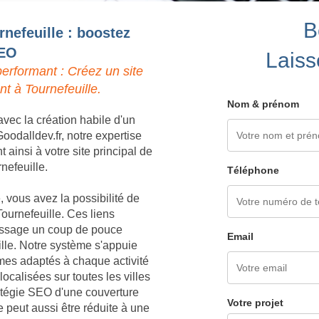
B
rnefeuille : boostez
SEO
Laiss
erformant : Créez un site
t à Tournefeuille.
Nom & prénom
vec la création habile d'un
oodalldev.fr, notre expertise
ainsi à votre site principal de
rnefeuille.
Téléphone
 vous avez la possibilité de
ournefeuille. Ces liens
 passage un coup de pouce
Email
ille. Notre système s'appuie
èmes adaptés à chaque activité
ocalisées sur toutes les villes
ratégie SEO d'une couverture
Votre projet
 peut aussi être réduite à une