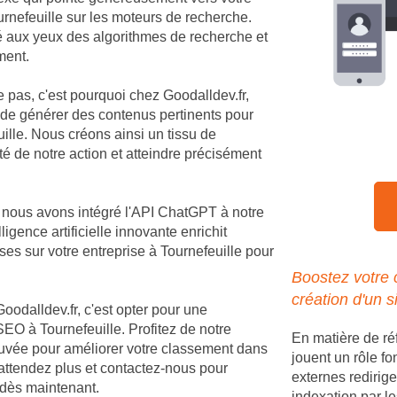
Tournefeuille sur les moteurs de recherche.
té aux yeux des algorithmes de recherche et
ment.
e pas, c'est pourquoi chez Goodalldev.fr,
 de générer des contenus pertinents pour
ille. Nous créons ainsi un tissu de
té de notre action et atteindre précisément
, nous avons intégré l'API ChatGPT à notre
igence artificielle innovante enrichit
es sur votre entreprise à Tournefeuille pour
Boostez votre 
création d'un s
Goodalldev.fr, c'est opter pour une
EO à Tournefeuille. Profitez de notre
En matière de ré
rouvée pour améliorer votre classement dans
jouent un rôle fo
'attendez plus et contactez-nous pour
externes redirige
e dès maintenant.
indexation par le