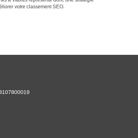
éliorer votre classement SEO.
933107800019