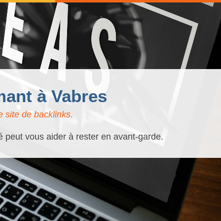
mant à Vabres
 site de backlinks.
é peut vous aider à rester en avant-garde.