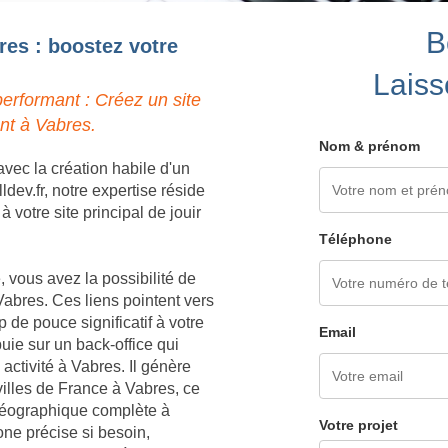
B
res : boostez votre
Laiss
erformant : Créez un site
nt à Vabres.
Nom & prénom
vec la création habile d'un
dev.fr, notre expertise réside
votre site principal de jouir
Téléphone
 vous avez la possibilité de
abres. Ces liens pointent vers
 de pouce significatif à votre
Email
ie sur un back-office qui
ctivité à Vabres. Il génère
illes de France à Vabres, ce
 géographique complète à
Votre projet
one précise si besoin,