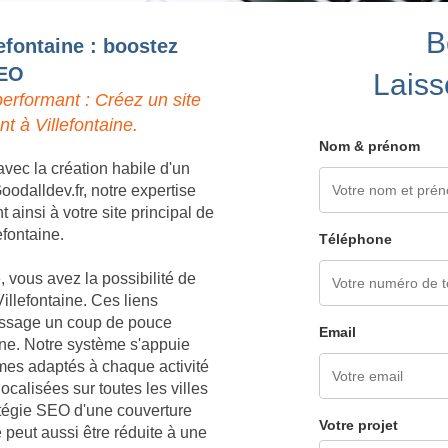
B
lefontaine : boostez
SEO
Laiss
erformant : Créez un site
t à Villefontaine.
Nom & prénom
vec la création habile d'un
oodalldev.fr, notre expertise
ainsi à votre site principal de
efontaine.
Téléphone
 vous avez la possibilité de
illefontaine. Ces liens
 passage un coup de pouce
Email
aine. Notre système s'appuie
èmes adaptés à chaque activité
ocalisées sur toutes les villes
ratégie SEO d'une couverture
Votre projet
 peut aussi être réduite à une