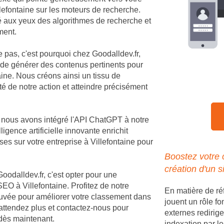
illefontaine sur les moteurs de recherche.
té aux yeux des algorithmes de recherche et
ment.
e pas, c'est pourquoi chez Goodalldev.fr,
 de générer des contenus pertinents pour
ine. Nous créons ainsi un tissu de
té de notre action et atteindre précisément
, nous avons intégré l'API ChatGPT à notre
igence artificielle innovante enrichit
s sur votre entreprise à Villefontaine pour
Boostez votre 
création d'un s
Goodalldev.fr, c'est opter pour une
EO à Villefontaine. Profitez de notre
En matière de ré
rouvée pour améliorer votre classement dans
jouent un rôle fo
'attendez plus et contactez-nous pour
externes redirige
e dès maintenant.
indexation par le