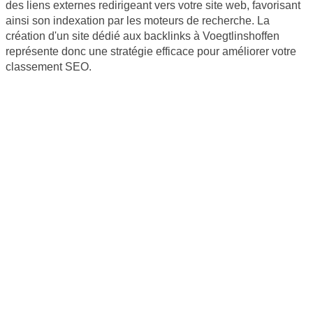
des liens externes redirigeant vers votre site web, favorisant
ainsi son indexation par les moteurs de recherche. La
création d'un site dédié aux backlinks à Voegtlinshoffen
représente donc une stratégie efficace pour améliorer votre
classement SEO.
Site internet Pas Cher
Création de logiciels métier sur mesure
Site Backlinks référencement SEO
Référencement Web SEO
GoodAllDev - 35 rue du mont saint loup 34300 Agde -
SIRET : 89933107800019
06 46 61 55 50 | contact@goodalldev.fr
Mentions légales
© 2023 GoodAllDev