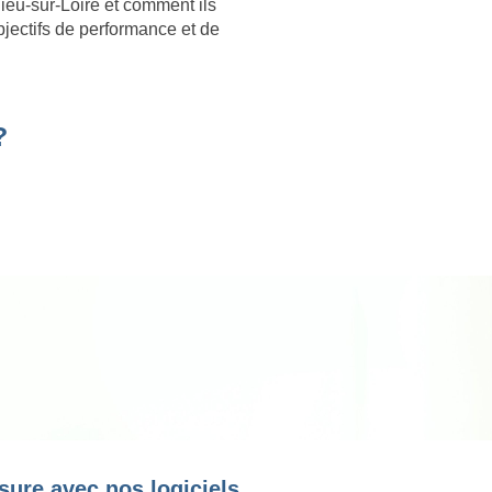
eu-sur-Loire et comment ils
bjectifs de performance et de
?
sure avec nos logiciels