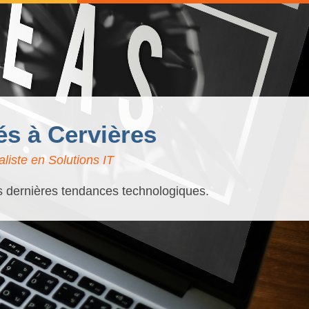
és à Cervières
liste en Solutions IT
es dernières tendances technologiques.