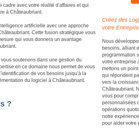
cadre avec votre réalité d'affaires et qui
tre à Châteaubriant.
Créez des Logi
telligence artificielle avec une approche
votre Entrepri
hâteaubriant. Cette fusion stratégique vous
r mesure qui vous donnera un avantage
Nous développons
ubriant.
besoins, alliant
programmation s
us vous soutenons dans une gestion du
votre entreprise
pertise en ce domaine nous permet de vous
mettons un point 
identification de vos besoins jusqu'à la
qui répondent par
émentation du logiciel à Châteaubriant.
vers la croissanc
Châteaubriant. N
vous pour compre
s ?
personnalisées q
opérations quoti
notre expérience
pour aider votre