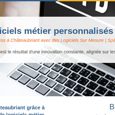
giciels métier personnalisés
ss à Châteaubriant avec des Logiciels Sur Mesure | Spéc
t le résultat d'une innovation constante, alignée sur l
B
teaubriant grâce à
e logiciels métier