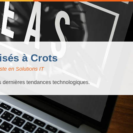
isés à Crots
ste en Solutions IT
es dernières tendances technologiques.