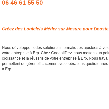
06 46 61 55 50
Obtenir un devis
Créez des Logiciels Métier sur Mesure pour Booster
Nous développons des solutions informatiques ajustées à vos 
votre entreprise à Erp. Chez GoodallDev, nous mettons un point 
croissance et la réussite de votre entreprise à Erp. Nous trava
permettent de gérer efficacement vos opérations quotidiennes 
à Erp.
Site internet Pas Cher
Création de logiciels métier sur mesure
Site Backlinks référencement SEO
Référencement Web SEO
GoodAllDev 