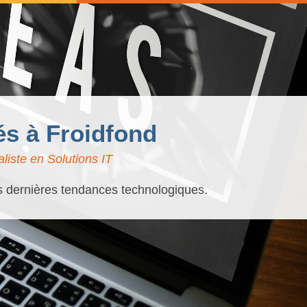
és à Froidfond
liste en Solutions IT
es dernières tendances technologiques.