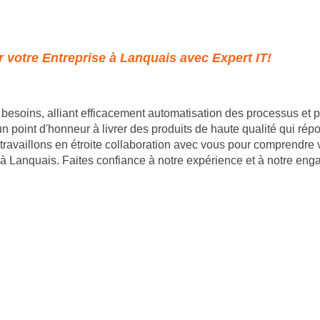
 votre Entreprise à Lanquais avec Expert IT!
besoins, alliant efficacement automatisation des processus et
point d'honneur à livrer des produits de haute qualité qui répon
 travaillons en étroite collaboration avec vous pour comprendre 
à Lanquais. Faites confiance à notre expérience et à notre enga
- 35 rue du mont saint loup 34300 Agde - SIRET : 89
06 46 61 55 50 | contact@goodalldev.fr