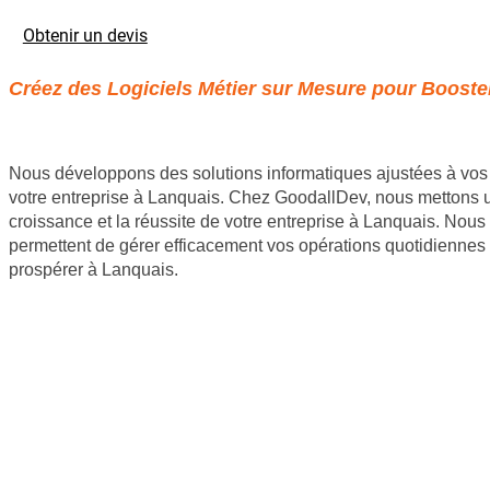
Obtenir un devis
Créez des Logiciels Métier sur Mesure pour Booster
Nous développons des solutions informatiques ajustées à vos 
votre entreprise à Lanquais. Chez GoodallDev, nous mettons un 
croissance et la réussite de votre entreprise à Lanquais. Nous
permettent de gérer efficacement vos opérations quotidiennes 
prospérer à Lanquais.
Site internet Pas Cher
Création de logiciels métier sur mesure
Site Backlinks référencement SEO
Référencement Web SEO
GoodAllDev 