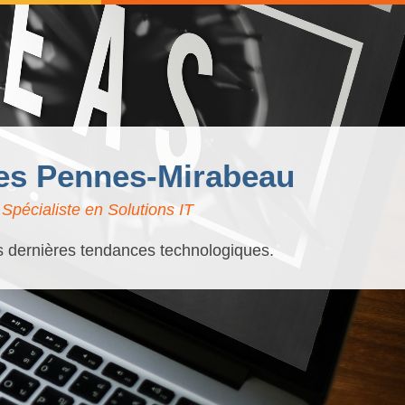
 Les Pennes-Mirabeau
pécialiste en Solutions IT
es dernières tendances technologiques.