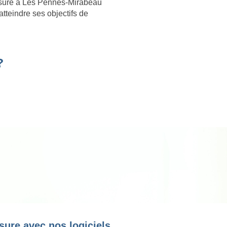
esure à Les Pennes-Mirabeau
atteindre ses objectifs de
?
sure avec nos logiciels