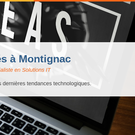
sés à Montignac
liste en Solutions IT
es dernières tendances technologiques.