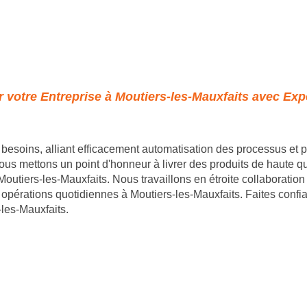
 votre Entreprise à Moutiers-les-Mauxfaits avec Expe
besoins, alliant efficacement automatisation des processus et
us mettons un point d'honneur à livrer des produits de haute qua
à Moutiers-les-Mauxfaits. Nous travaillons en étroite collaborati
 opérations quotidiennes à Moutiers-les-Mauxfaits. Faites conf
-les-Mauxfaits.
- 35 rue du mont saint loup 34300 Agde - SIRET : 89