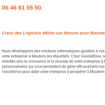
06 46 61 55 50
Obtenir un devis
Créez des Logiciels Métier sur Mesure pour Booster
Nous développons des solutions informatiques ajustées à vos 
votre entreprise à Moutiers-les-Mauxfaits. Chez GoodallDev, no
orientés vers la croissance et la réussite de votre entreprise 
personnalisées qui vous permettent de gérer efficacement vos
l'excellence pour aider votre entreprise à prospérer à Moutiers
Site internet Pas Cher
Création de logiciels métier sur mesure
Site Backlinks référencement SEO
Référencement Web SEO
GoodAllDev 