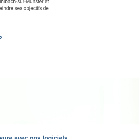
uhlbach-sur-Munster et
eindre ses objectifs de
?
sure avec nos logiciels