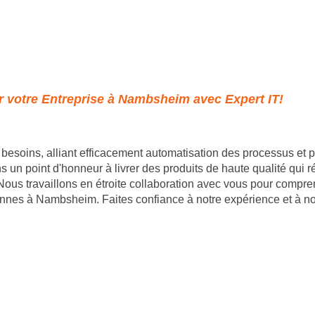
r votre Entreprise à Nambsheim avec Expert IT!
besoins, alliant efficacement automatisation des processus et
n point d'honneur à livrer des produits de haute qualité qui ré
Nous travaillons en étroite collaboration avec vous pour compren
ennes à Nambsheim. Faites confiance à notre expérience et à no
- 35 rue du mont saint loup 34300 Agde - SIRET : 89