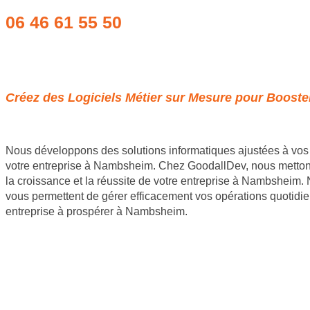
06 46 61 55 50
Obtenir un devis
Créez des Logiciels Métier sur Mesure pour Booste
Nous développons des solutions informatiques ajustées à vos 
votre entreprise à Nambsheim. Chez GoodallDev, nous mettons u
la croissance et la réussite de votre entreprise à Nambsheim. 
vous permettent de gérer efficacement vos opérations quotidi
entreprise à prospérer à Nambsheim.
Site internet Pas Cher
Création de logiciels métier sur mesure
Site Backlinks référencement SEO
Référencement Web SEO
GoodAllDev 