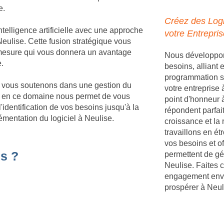
e.
Créez des Logi
telligence artificielle avec une approche
votre Entrepris
eulise. Cette fusion stratégique vous
r mesure qui vous donnera un avantage
Nous développons
e.
besoins, alliant
programmation s
us vous soutenons dans une gestion du
votre entreprise
e en ce domaine nous permet de vous
point d'honneur à
identification de vos besoins jusqu'à la
répondent parfait
émentation du logiciel à Neulise.
croissance et la 
travaillons en é
vos besoins et of
s ?
permettent de gé
Neulise. Faites 
engagement enver
prospérer à Neul