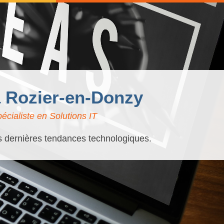
 à Rozier-en-Donzy
cialiste en Solutions IT
es dernières tendances technologiques.