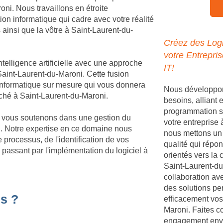
ni. Nous travaillons en étroite
ion informatique qui cadre avec votre réalité
s ainsi que la vôtre à Saint-Laurent-du-
Créez des Logi
votre Entrepri
telligence artificielle avec une approche
IT!
aint-Laurent-du-Maroni. Cette fusion
 informatique sur mesure qui vous donnera
Nous développons
rché à Saint-Laurent-du-Maroni.
besoins, alliant
programmation s
us vous soutenons dans une gestion du
votre entreprise
. Notre expertise en ce domaine nous
nous mettons un 
processus, de l'identification de vos
qualité qui répon
 passant par l'implémentation du logiciel à
orientés vers la 
Saint-Laurent-du
collaboration av
des solutions pe
s ?
efficacement vos
Maroni. Faites c
engagement enver