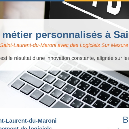
s métier personnalisés à S
Saint-Laurent-du-Maroni avec des Logiciels Sur Mesure |
t le résultat d'une innovation constante, alignée sur l
B
nt-Laurent-du-Maroni
pement de logiciels