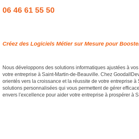
06 46 61 55 50
Obtenir un devis
Créez des Logiciels Métier sur Mesure pour Booster 
Nous développons des solutions informatiques ajustées à vos 
votre entreprise à Saint-Martin-de-Beauville. Chez GoodallDev,
orientés vers la croissance et la réussite de votre entreprise 
solutions personnalisées qui vous permettent de gérer efficac
envers l'excellence pour aider votre entreprise à prospérer à S
Site internet Pas Cher
Création de logiciels métier sur mesure
Site Backlinks référencement SEO
Référencement Web SEO
GoodAllDev 