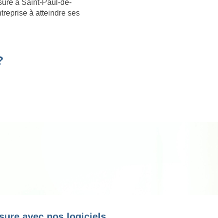
sure à Saint-Paul-de-
treprise à atteindre ses
?
sure avec nos logiciels