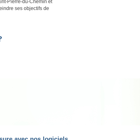
int-Pierre-du-Chemin et
eindre ses objectifs de
?
sure avec nos logiciels