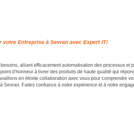
 votre Entreprise à Sevran avec Expert IT!
besoins, alliant efficacement automatisation des processus et
int d'honneur à livrer des produits de haute qualité qui réponde
ravaillons en étroite collaboration avec vous pour comprendre vo
à Sevran. Faites confiance à notre expérience et à notre engage
- 35 rue du mont saint loup 34300 Agde - SIRET : 89