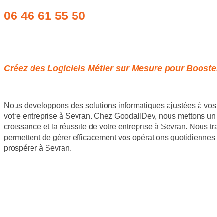
06 46 61 55 50
Obtenir un devis
Créez des Logiciels Métier sur Mesure pour Booster
Nous développons des solutions informatiques ajustées à vos 
votre entreprise à Sevran. Chez GoodallDev, nous mettons un po
croissance et la réussite de votre entreprise à Sevran. Nous t
permettent de gérer efficacement vos opérations quotidiennes 
prospérer à Sevran.
Site internet Pas Cher
Création de logiciels métier sur mesure
Site Backlinks référencement SEO
Référencement Web SEO
GoodAllDev 